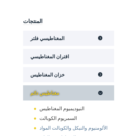
المنتجات
المغناطيسي فلتر

اقتران المغناطيسي
خزان المغناطيس

مغناطيس دائم

النيوديميوم المغناطيس
السمريوم الكوبالت
الألومنيوم والنيكل والكوبالت المواد