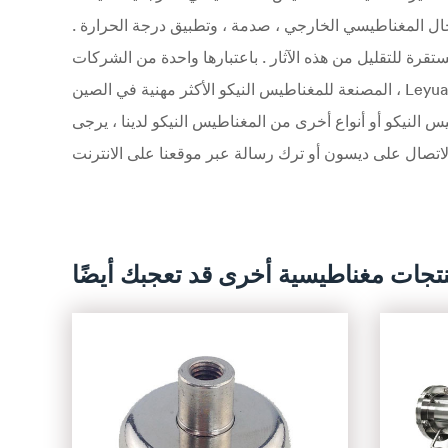
جال المغناطيسي الخارجي ، صدمة ، وتطبيق درجة الحرارة .
قرة للتقليل من هذه الآثار . باعتبارها واحدة من الشركات
المصنعة للمغناطيس النيكو الأكثر مهنية في الصين ، Leyuan تمتلك المغناطيس النيكو الألومنيوم قضيب المتاحة للبيع . إذا كنت
النيكو أو أنواع أخرى من المغناطيس النيكو لدينا ، يرجى
تجات مغناطيسية أخرى قد تعجبك أيضًا