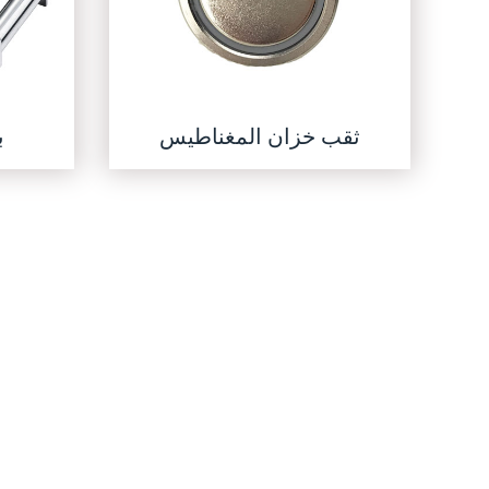
ثقب خزان المغناطيس
ب