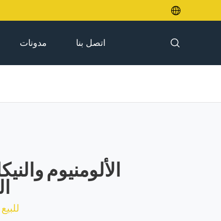

اتصل بنا
مدونات

الألومنيوم والنيك
ال
للبيع