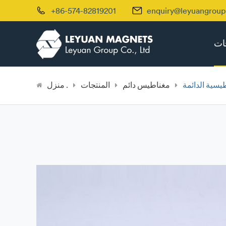


+86-574-82819201
enquiry@leyuangrou
جات
طيسية الدائمة
مغناطيس دائم
المنتجات
منزل .