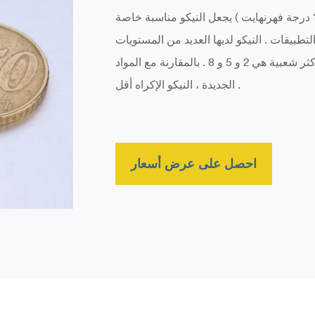
ارتفاع درجة حرارة التشغيل الحد ( 550 درجة مئوية / 1020 درجة فهرنهايت ) يجعل النيكو مناسبة خاصة
طبيقات . النيكو لديها العديد من المستويات
لتلبية متطلبات هذه التطبيقات ، من 1 إلى 12 ، ولكن الأكثر شعبية هي 2 و 5 و 8 . بالمقارنة مع المواد
الجديدة ، النيكو الإكراه أقل .
احصل على عرض أسعار