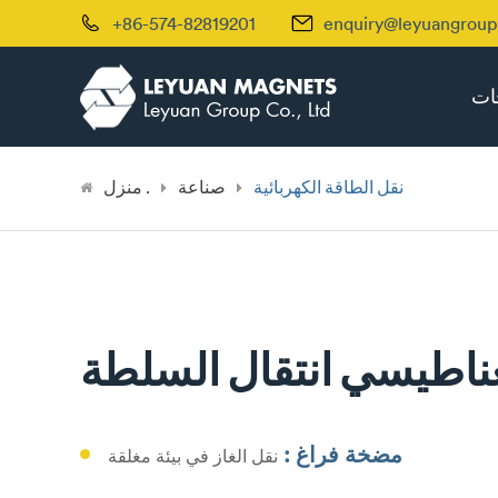


+86-574-82819201
enquiry@leyuangrou
جات
نقل الطاقة الكهربائية
صناعة
منزل .
غناطيسي انتقال السلطة
مضخة فراغ :
نقل الغاز في بيئة مغلقة