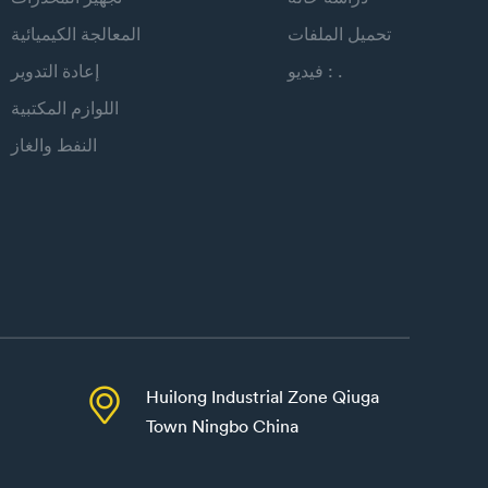
تحميل الملفات
المعالجة الكيميائية
فيديو : .
إعادة التدوير
اللوازم المكتبية
النفط والغاز

Huilong Industrial Zone Qiuga
Town Ningbo China