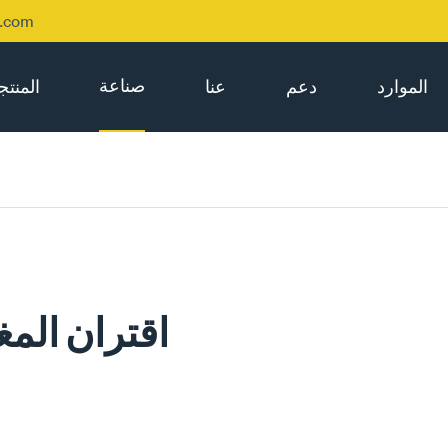
p.com
صناعة
الموارد
دعم
عنا
المنت
اقتران الم