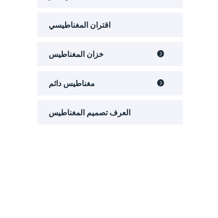
اقتران المغناطيسي
خزان المغناطيس

مغناطيس دائم

العرف تصميم المغناطيس