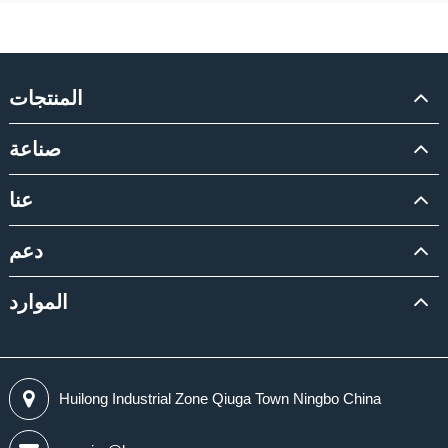
المنتجات
صناعة
عنا
دعم
الموارد
Huilong Industrial Zone Qiuga Town Ningbo China